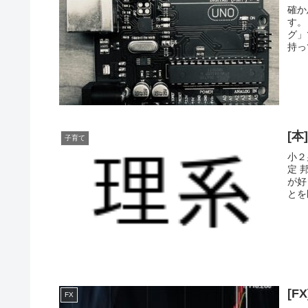
確か
す。
グ」
持っ
[
子育て
小２
定 
が好
とを
FX