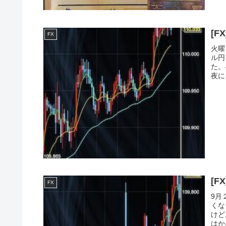
FX
火曜
ル円
た。
夜に
FX
9月
くな
けど
はか