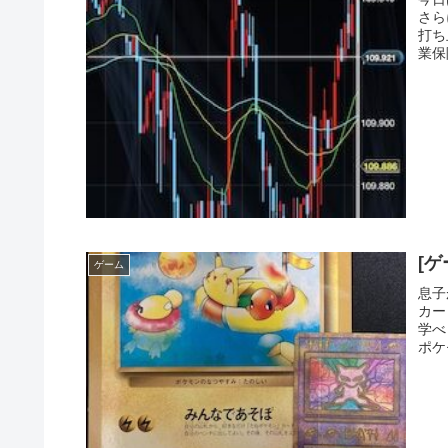
さら
打ち
業保
[
ゲーム
息子
カー
学べ
ポケ