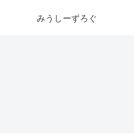
みうしーずろぐ