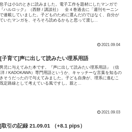
息子は小1のときに読みました。電子工作を題材にしたマンガで
『ハルロック』（西餅 / 講談社） 全４巻過去に「週刊モーニン
で連載していました。子どものために選んだのではなく、自分が
ていたマンガを、そろそろ読めるかもと思って渡し...
2021.09.04
本][子育て]声に出して読みたい理系用語
男児に与えてみた本です。『声に出して読みたい理系用語』（信
邦洋 / KADOKAWA）専門用語というか、キャッチーな言葉を知るの
きそうだったので与えてみました。子ども自身が、理系に進むこ
既定路線として考えている風ですし。親と...
2021.09.03
[FX]取引の記録 21.09.01 （+8.1 pips）