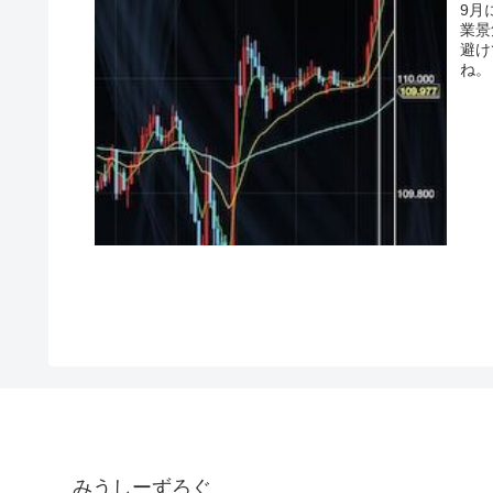
9月
業景
避け
ね。
みうしーずろぐ