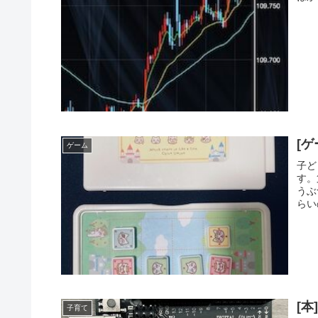
[
ゲーム
子ど
す。
うぶ
らい
[本
子育て