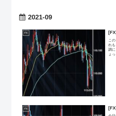
2021-09
FX
この
れも
調に
ょっ
FX
今日