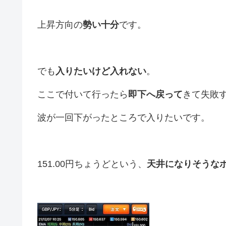
上昇方向の
勢い十分
です。
でも
入りたいけど入れない
。
ここで付いて行ったら
即下へ戻って
きて失敗
波が一回下がったところで入りたいです。
151.00円ちょうどという、
天井になりそうな