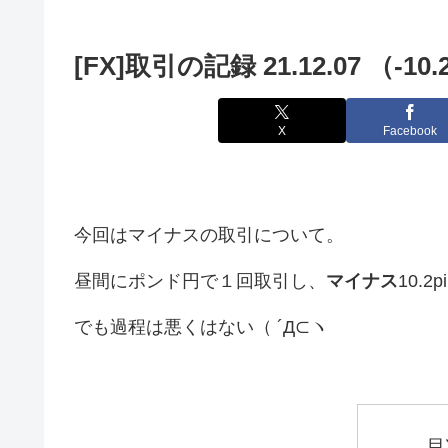
[FX]取引の記録 21.12.07 （-10.
X
Facebook
今回はマイナスの取引について。
昼間にポンド円で１回取引し、
マイナス
10.2
でも過程は悪くはない（ ´Д⊂ヽ
目