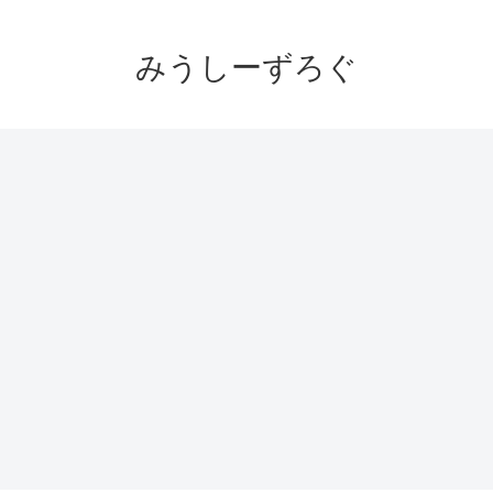
みうしーずろぐ